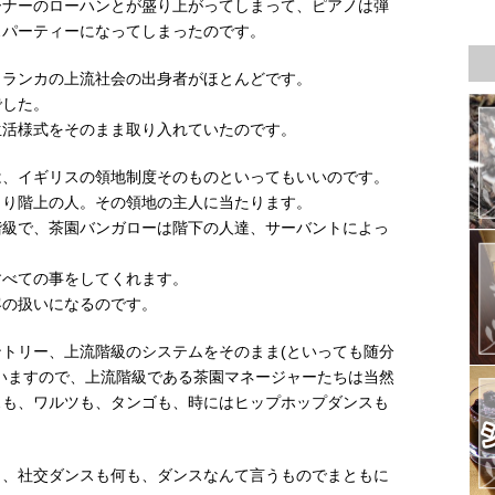
ーナーのローハンとが盛り上がってしまって、ピアノは弾
スパーティーになってしまったのです。
リランカの上流社会の出身者がほとんどです。
でした。
生活様式をそのまま取り入れていたのです。
は、イギリスの領地制度そのものといってもいいのです。
まり階上の人。その領地の主人に当たります。
階級で、茶園バンガローは階下の人達、サーバントによっ
すべての事をしてくれます。
客の扱いになるのです。
トリー、上流階級のシステムをそのまま(といっても随分
いますので、上流階級である茶園マネージャーたちは当然
スも、ワルツも、タンゴも、時にはヒップホップダンスも
と、社交ダンスも何も、ダンスなんて言うものでまともに