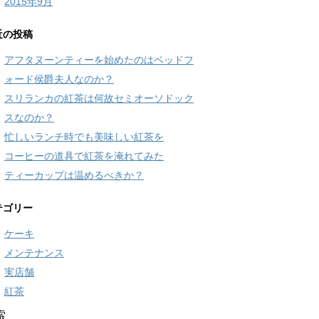
2015年9月
近の投稿
アフタヌーンティーを始めたのはベッドフ
ォード侯爵夫人なのか？
スリランカの紅茶は何故セミオーソドック
スなのか？
忙しいランチ時でも美味しい紅茶を
コーヒーの道具で紅茶を淹れてみた
ティーカップは温めるべきか？
テゴリー
ケーキ
メンテナンス
実店舗
紅茶
索