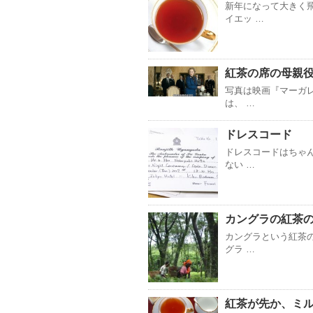
新年になって大きく
イエッ …
紅茶の席の母親
写真は映画『マーガ
は、 …
ドレスコード
ドレスコードはちゃ
ない …
カングラの紅茶
カングラという紅茶
グラ …
紅茶が先か、ミ