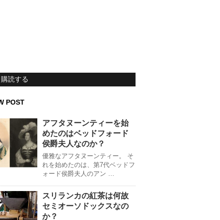
購読する
W POST
アフタヌーンティーを始
めたのはベッドフォード
侯爵夫人なのか？
優雅なアフタヌーンティー。 そ
れを始めたのは、第7代ベッドフ
ォード侯爵夫人のアン …
スリランカの紅茶は何故
セミオーソドックスなの
か？