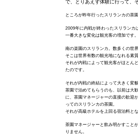
で、とりあえず体験に行って、
ところが昨年行ったスリランカの茶
2009年に内戦が終わったスリラン
一番大きな変化は観光客の増加です
南の楽園のスリランカ。数多くの世
そこは世界有数の観光地になれる素
それが内戦によって観光客がほとん
たのです。
それが内戦の終結によって大きく変
茶園で泊めてもらうのも、以前は大
に、茶園マネージャーの直接の歓迎
ってのスリランカの茶園。
それが高級ホテルを上回る宿泊料と
茶園マネージャーと飲み明かすこと
りません。