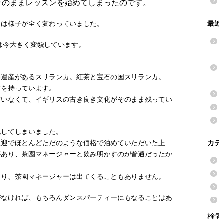
そのままレッスンを始めてしまったのです。
園は様子が全く変わっていました。
最
カは今大きく変貌しています。
。
界遺産があるスリランカ。紅茶と宝石の国スリランカ。
質を持っています。
どいなくて、イギリスの古き良き文化がそのまま残ってい
貌してしまいました。
歓迎でほとんどただのような価格で泊めていただいた上
カ
があり、茶園マネージャーと飲み明かすのが普通だったか
なり、茶園マネージャーは出てくることもありません。
がなければ、もちろんダンスパーティーにもなることはあ
検