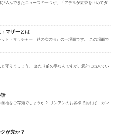
飛び込んできたニュースの一つが、「アデルが紅茶を止めてダ
役：マザーとは
レット・サッチャー 鉄の女の涙』の一場面です。 この場面で
んと守りましょう。 当たり前の事なんですが、意外に出来てい
の話
の産地をご存知でしょうか？ リンアンのお客様であれば、カン
ルクが先か？