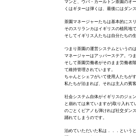
マンと、ウバ・カールトン茶園のオ
くはギターは弾くは、最後にはダン
茶園マネージャーたちは基本的にス
そのスリランカはイギリスの植民地
そしてイギリス人たちは自分たちの
つまり茶園の運営システムというの
マネージャーはアッパーステア。つ
そして茶園労働者がそのまま労働者
て維持管理されています。
ちゃんとシェフがいて使用人たちが
私たちが泊まれば、それは主人の賓
社会システム自体がイギリスのジェン
と崩れては来ていますが)取り入れて
のごとくピアノも弾ければ社交ダン
踊れてしまうのです。
泊めていただいた私は．．．という