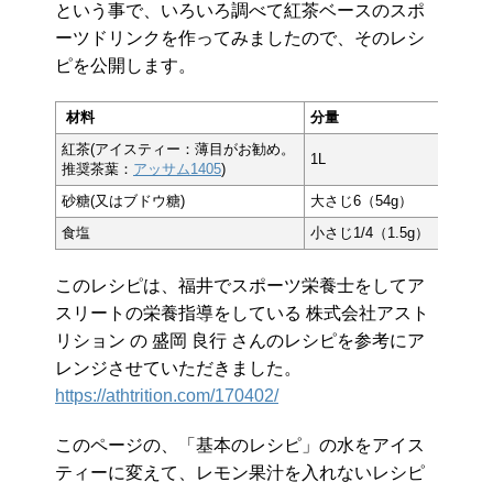
という事で、いろいろ調べて紅茶ベースのスポ
ーツドリンクを作ってみましたので、そのレシ
ピを公開します。
材料
分量
紅茶(アイスティー：薄目がお勧め。
1L
推奨茶葉：
アッサム1405
)
砂糖(又はブドウ糖)
大さじ6（54g）
食塩
小さじ1/4（1.5g）
このレシピは、福井でスポーツ栄養士をしてア
スリートの栄養指導をしている 株式会社アスト
リション の 盛岡 良行 さんのレシピを参考にア
レンジさせていただきました。
https://athtrition.com/170402/
このページの、「基本のレシピ」の水をアイス
ティーに変えて、レモン果汁を入れないレシピ