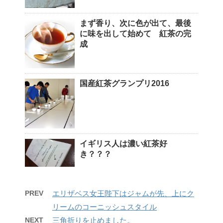
まず香り、次に色が出て、最後
に味を出して始めて 紅茶の完
成
国産紅茶グランプリ2016
イギリス人は濃い紅茶好
き？？？
PREV
エリザベス女王陛下はジャムが先、上にク
リームのコーニッシュスタイル
NEXT
三角折りを止めました。