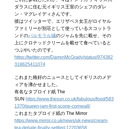
ダラスに住む元イギリス王室のシェフのダレ
ン・マグレイディさんです。
彼はツイッターで、エリザベス女王がロイヤル
ファミリーが別荘として使っているスコットラ
ンドの
バルモラル城
のジャムを先に載せ、その
上にクロテッドクリームを載せて食べていると
つぶやいたのです。
https://twitter.com/DarrenMcGrady/status/974382
318625411074
これまた格好のニュースとしてイギリスのメデ
ィアを沸かせました。
有名なタブロイド紙 The
SUN
https://www.thesun.co.uk/fabulous/food/583
1370/queen-jam-first-scone-cornwall/
これまたタブロイド紙の The Mirror
https://www.mirror.co.uk/news/uk-news/cream-
tea-debate-finally-settled-12203658