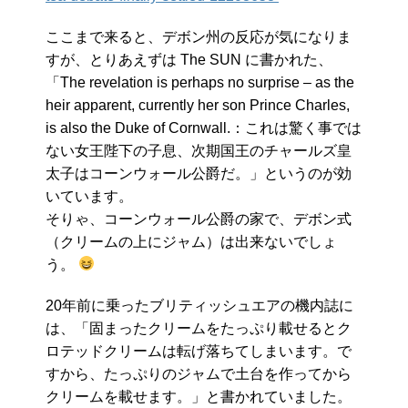
ここまで来ると、デボン州の反応が気になりま
すが、とりあえずは The SUN に書かれた、
「The revelation is perhaps no surprise – as the
heir apparent, currently her son Prince Charles,
is also the Duke of Cornwall.：これは驚く事では
ない女王陛下の子息、次期国王のチャールズ皇
太子はコーンウォール公爵だ。」というのが効
いています。
そりゃ、コーンウォール公爵の家で、デボン式
（クリームの上にジャム）は出来ないでしょ
う。
20年前に乗ったブリティッシュエアの機内誌に
は、「固まったクリームをたっぷり載せるとク
ロテッドクリームは転げ落ちてしまいます。で
すから、たっぷりのジャムで土台を作ってから
クリームを載せます。」と書かれていました。