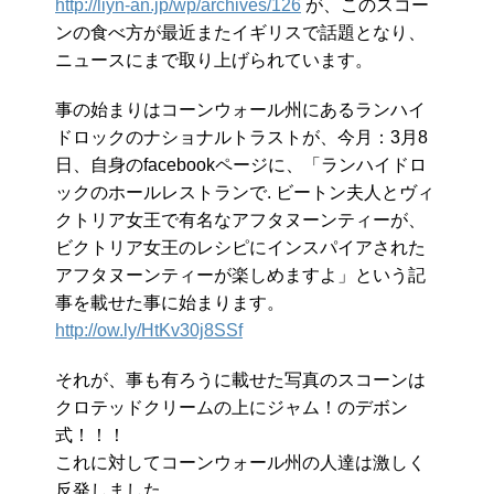
http://liyn-an.jp/wp/archives/126
が、このスコー
ンの食べ方が最近またイギリスで話題となり、
ニュースにまで取り上げられています。
事の始まりはコーンウォール州にあるランハイ
ドロックのナショナルトラストが、今月：3月8
日、自身のfacebookページに、「ランハイドロ
ックのホールレストランで. ビートン夫人とヴィ
クトリア女王で有名なアフタヌーンティーが、
ビクトリア女王のレシピにインスパイアされた
アフタヌーンティーが楽しめますよ」という記
事を載せた事に始まります。
http://ow.ly/HtKv30j8SSf
それが、事も有ろうに載せた写真のスコーンは
クロテッドクリームの上にジャム！のデボン
式！！！
これに対してコーンウォール州の人達は激しく
反発しました。