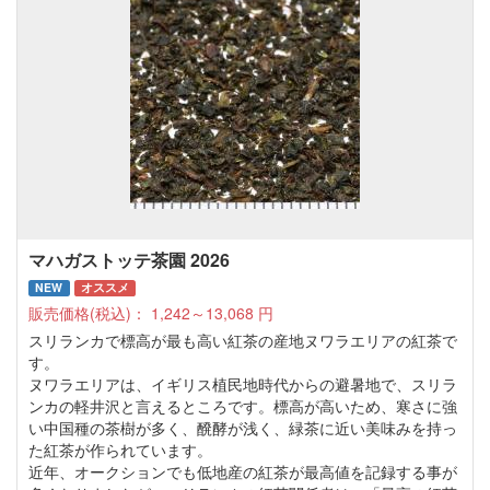
マハガストッテ茶園 2026
NEW
オススメ
販売価格(税込)：
1,242～13,068
円
スリランカで標高が最も高い紅茶の産地ヌワラエリアの紅茶で
す。
ヌワラエリアは、イギリス植民地時代からの避暑地で、スリラ
ンカの軽井沢と言えるところです。標高が高いため、寒さに強
い中国種の茶樹が多く、醗酵が浅く、緑茶に近い美味みを持っ
た紅茶が作られています。
近年、オークションでも低地産の紅茶が最高値を記録する事が