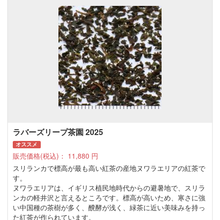
ラバーズリープ茶園 2025
オススメ
販売価格(税込)：
11,880
円
スリランカで標高が最も高い紅茶の産地ヌワラエリアの紅茶で
す。
ヌワラエリアは、イギリス植民地時代からの避暑地で、スリラ
ンカの軽井沢と言えるところです。標高が高いため、寒さに強
い中国種の茶樹が多く、醗酵が浅く、緑茶に近い美味みを持っ
た紅茶が作られています。