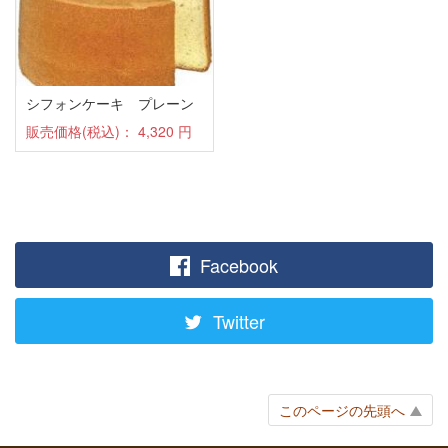
キームン1110プレステージ 販売開始
2026年05月15日
中東情勢に伴い包装資材の納入に遅れが生じており、
一部商品のSパックに在庫不足が発生しております。
シフォンケーキ プレーン
暫くの間、完売となる事が有りますのでご了解をお願
いいたします。
販売価格(税込)：
4,320 円
2026年04月22日
ヌワラエリア マハガストッテ園 2026年産の紅茶の販
売を開始しました。
2026年04月22日
サバラガムワ アルズウォータ茶園 2026年産の紅茶の
Facebook
販売を開始しました。
2025年12月27日
Twitter
ダージリンセカンドフラッシュ シンブリー茶園 の販
売を開始しました
2025年10月15日
このページの先頭へ
ウバ・ナヤベッデ茶園の紅茶の販売を開始しました。
2025年10月05日