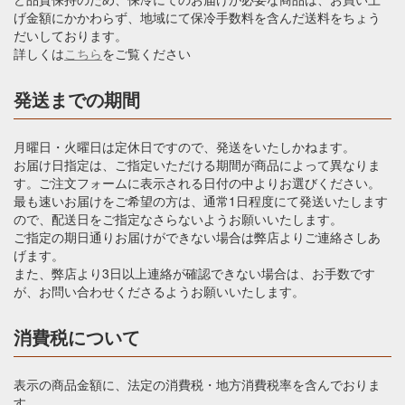
げ金額にかかわらず、地域にて保冷手数料を含んだ送料をちょう
2025年03月03日
だいしております。
ラプサンスーチョンの内容量が変わりました。
詳しくは
こちら
をご覧ください
2025年01月30日
ネパール ジュンチャバリ茶園 2024年秋 の販売を
発送までの期間
開始しました。
2024年01月07日
月曜日・火曜日は定休日ですので、発送をいたしかねます。
ティーメジャースプーンの販売を開始しました
お届け日指定は、ご指定いただける期間が商品によって異なりま
す。ご注文フォームに表示される日付の中よりお選びください。
2024年11月27日
最も速いお届けをご希望の方は、通常1日程度にて発送いたします
キャンディ ハンターナ茶園 2024年度産に切り替わ
ので、配送日をご指定なさらないようお願いいたします。
りました
ご指定の期日通りお届けができない場合は弊店よりご連絡さしあ
げます。
2024年09月24日
また、弊店より3日以上連絡が確認できない場合は、お手数です
アッサム オーソドックス製法 セカンドフラッシュ マ
が、お問い合わせくださるようお願いいたします。
ンガラム茶園 販売 開始
消費税について
2023年01月22日
アフタヌーンティー ギフト券のオンライン販売を開
始しました。
表示の商品金額に、法定の消費税・地方消費税率を含んでおりま
す。