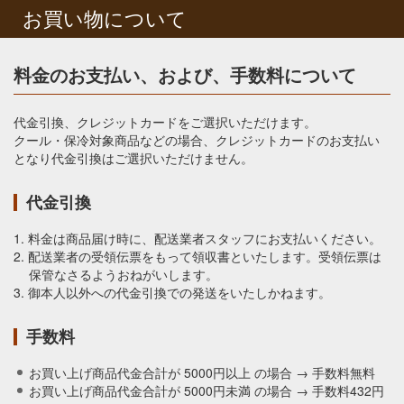
お買い物について
キャンディ・ハンターナ茶園 2025年産紅茶の販売を
開始しました。
2025年08月31日
料金のお支払い、および、手数料について
ダージリンセカンドフラッシュ マーガレットホープ
茶園の販売を開始しました。
代金引換、クレジットカードをご選択いただけます。
2025年08月31日
クール・保冷対象商品などの場合、クレジットカードのお支払い
ニルギリ チャムラジ茶園の販売を開始しました
となり代金引換はご選択いただけません。
2025年06月27日
代金引換
ネパールジュンチャバリ茶園 2025年 初夏 の販売を開
始しました
1. 料金は商品届け時に、配送業者スタッフにお支払いください。
2. 配送業者の受領伝票をもって領収書といたします。受領伝票は
2025年05月30日
保管なさるようおねがいします。
2025年度産 ダージリン マーガレットホープ茶園 ファ
3. 御本人以外への代金引換での発送をいたしかねます。
ーストフラッシュの販売を開始しました。
2025年05月30日
手数料
2025年産 カングラ ワー茶園 ファーストフラッシュの
販売を開始しました。
お買い上げ商品代金合計が 5000円以上 の場合 → 手数料無料
お買い上げ商品代金合計が 5000円未満 の場合 → 手数料432円
2025年04月01日