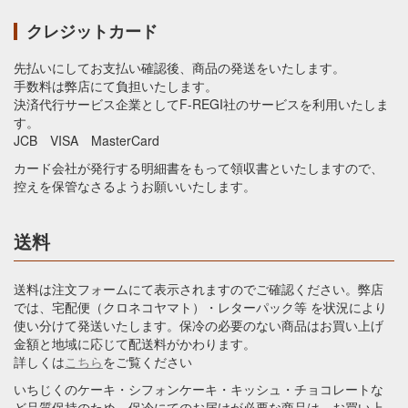
サバラガムワ・キルワナガンガ茶園 の 販売を開始し
ました。
クレジットカード
2025年04月01日
先払いにしてお支払い確認後、商品の発送をいたします。
ルフナ・シタカ茶園 の 販売を開始しました。
手数料は弊店にて負担いたします。
決済代行サービス企業としてF-REGI社のサービスを利用いたしま
2025年04月01日
す。
ルフナ・シタカ茶園 の 販売を開始しました。
JCB VISA MasterCard
カード会社が発行する明細書をもって領収書といたしますので、
2025年04月01日
控えを保管なさるようお願いいたします。
ヌワラエリア・ラバーズリープ茶園 の 販売を開始し
ました。
送料
2025年04月01日
ウバ・ピタラトマリー茶園 の 販売を開始しました。
送料は注文フォームにて表示されますのでご確認ください。弊店
2025年03月18日
では、宅配便（クロネコヤマト）・レターパック等 を状況により
ティーキャディスプーン シンプル ラウンド の販売
使い分けて発送いたします。保冷の必要のない商品はお買い上げ
を開始しました。
金額と地域に応じて配送料がかわります。
2025年03月15日
詳しくは
こちら
をご覧ください
マグカップ ティーポット用ティーストレーナー の販
いちじくのケーキ・シフォンケーキ・キッシュ・チョコレートな
売を開始しました。
ど品質保持のため、保冷にてのお届けが必要な商品は、お買い上