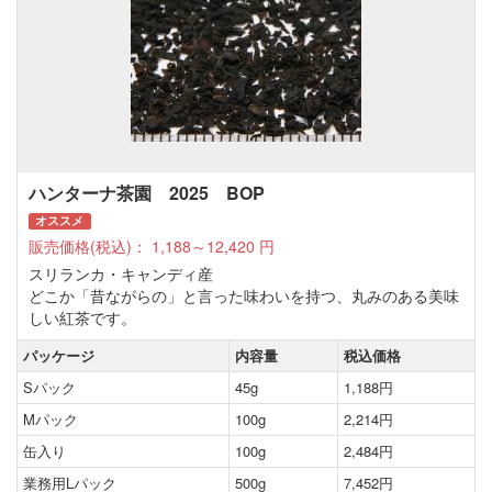
ハンターナ茶園 2025 BOP
オススメ
販売価格(税込)：
1,188～12,420
円
スリランカ・キャンディ産
どこか「昔ながらの」と言った味わいを持つ、丸みのある美味
しい紅茶です。
パッケージ
内容量
税込価格
Sパック
45g
1,188円
Mパック
100g
2,214円
缶入り
100g
2,484円
業務用Lパック
500g
7,452円