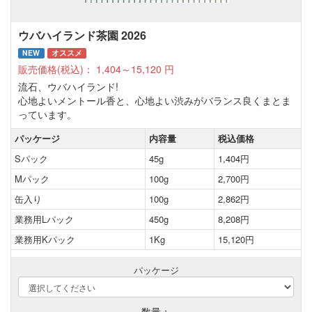
ウバハイランド茶園 2026
NEW
オススメ
販売価格(税込)：
1,404～15,120
円
流石、ウバハイランド!
心地よいメントール香と、心地よい渋みがバランス良くまとま
っています。
パッケージ
内容量
税込価格
Sパック
45g
1,404円
Mパック
100g
2,700円
缶入り
100g
2,862円
業務用Lパック
450g
8,208円
業務用Kパック
1Kg
15,120円
パッケージ
数量：