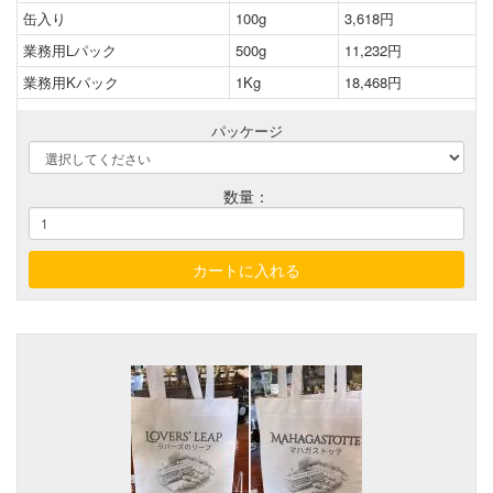
缶入り
100g
3,618円
業務用Lパック
500g
11,232円
業務用Kパック
1Kg
18,468円
パッケージ
数量：