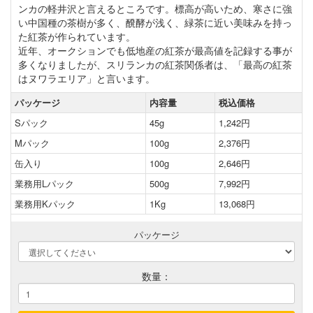
ンカの軽井沢と言えるところです。標高が高いため、寒さに強
い中国種の茶樹が多く、醗酵が浅く、緑茶に近い美味みを持っ
た紅茶が作られています。
近年、オークションでも低地産の紅茶が最高値を記録する事が
多くなりましたが、スリランカの紅茶関係者は、「最高の紅茶
はヌワラエリア」と言います。
パッケージ
内容量
税込価格
Sパック
45g
1,242円
Mパック
100g
2,376円
缶入り
100g
2,646円
業務用Lパック
500g
7,992円
業務用Kパック
1Kg
13,068円
パッケージ
数量：