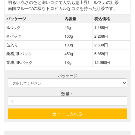
明るい赤さの色と深いコクで人気も急上昇! ルフナの紅茶
南国フルーツの様なトロピカルなコクを持った紅茶です。
パッケージ
内容量
税込価格
Sパック
45g
1,188円
Mパック
100g
2,268円
缶入り
100g
2,538円
業務用Lパック
450g
6,858円
業務用Kパック
1Kg
12,960円
パッケージ
数量：