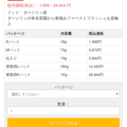
販売価格(税込)：
1,998～28,944
円
インド・ダージリン産
ダージリンの有名茶園から春摘みファーストフラッシュを直輸
入
パッケージ
内容量
税込価格
Sパック
35g
1,998円
Mパック
70g
3,672円
缶入り
70g
3,942円
業務用Lパック
350g
12,420円
業務用Kパック
1Kg
28,944円
パッケージ
数量：