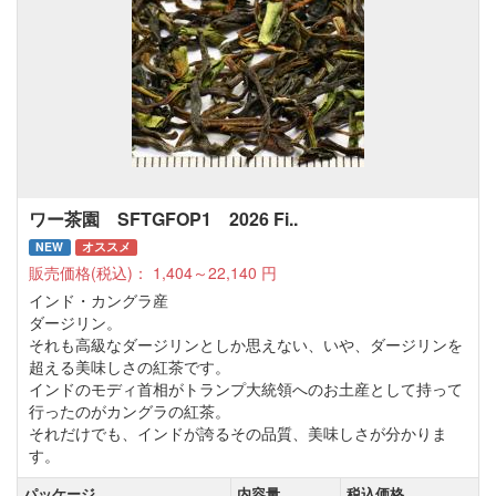
ワー茶園 SFTGFOP1 2026 Fi..
NEW
オススメ
販売価格(税込)：
1,404～22,140
円
インド・カングラ産
ダージリン。
それも高級なダージリンとしか思えない、いや、ダージリンを
超える美味しさの紅茶です。
インドのモディ首相がトランプ大統領へのお土産として持って
行ったのがカングラの紅茶。
それだけでも、インドが誇るその品質、美味しさが分かりま
す。
パッケージ
内容量
税込価格