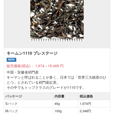
キームン1110 プレステージ
NEW
販売価格(税込)：
1,674～18,468
円
中国・安徽省祁門産
キーマンと呼ばれることが多く、日本では「世界三大銘茶のひ
とつ」とされている祁門産紅茶。
その中でもトップクラスのグレードが1110です。
パッケージ
内容量
税込価格
Sパック
45g
1,674円
Mパック
100g
3,348円