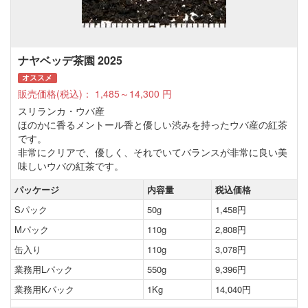
ナヤベッデ茶園 2025
オススメ
販売価格(税込)：
1,485～14,300
円
スリランカ・ウバ産
ほのかに香るメントール香と優しい渋みを持ったウバ産の紅茶
です。
非常にクリアで、優しく、それでいてバランスが非常に良い美
味しいウバの紅茶です。
パッケージ
内容量
税込価格
Sパック
50g
1,458円
Mパック
110g
2,808円
缶入り
110g
3,078円
業務用Lパック
550g
9,396円
業務用Kパック
1Kg
14,040円