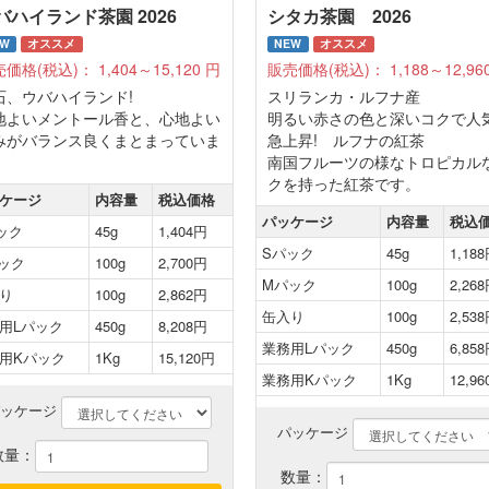
バハイランド茶園 2026
シタカ茶園 2026
EW
オススメ
NEW
オススメ
売価格(税込)：
1,404～15,120
円
販売価格(税込)：
1,188～12,96
石、ウバハイランド!
スリランカ・ルフナ産
地よいメントール香と、心地よい
明るい赤さの色と深いコクで人
みがバランス良くまとまっていま
急上昇! ルフナの紅茶
。
南国フルーツの様なトロピカル
クを持った紅茶です。
ケージ
内容量
税込価格
パッケージ
内容量
税込
ック
45g
1,404円
Sパック
45g
1,18
ック
100g
2,700円
Mパック
100g
2,26
り
100g
2,862円
缶入り
100g
2,53
用Lパック
450g
8,208円
業務用Lパック
450g
6,85
用Kパック
1Kg
15,120円
業務用Kパック
1Kg
12,9
パッケージ
パッケージ
数量：
数量：