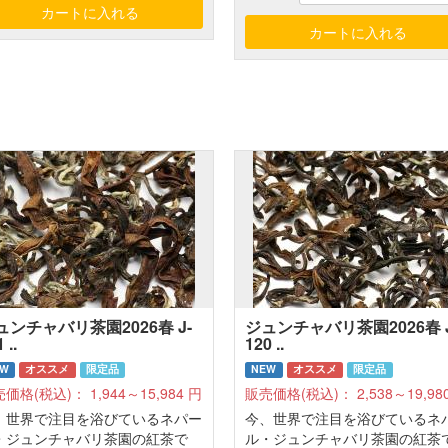
ュンチャバリ茶園2026春 J-
ジュンチャバリ茶園2026春 J
 ..
120 ..
EW
オススメ
限定品
NEW
オススメ
限定品
売価格(税込)：
1,944～15,984
円
販売価格(税込)：
2,538～19,98
、世界で注目を浴びているネパー
今、世界で注目を浴びているネ
・ジュンチャバリ茶園の紅茶で
ル・ジュンチャバリ茶園の紅茶