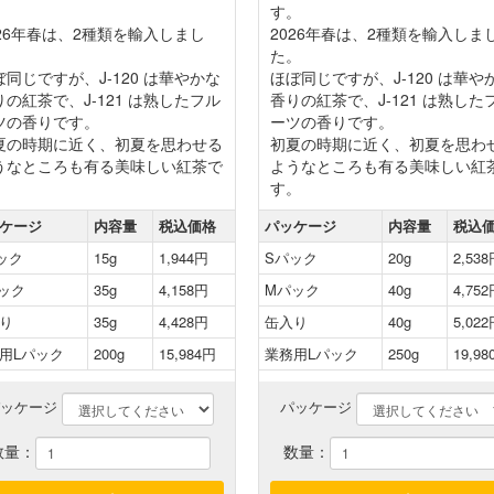
。
す。
026年春は、2種類を輸入しまし
2026年春は、2種類を輸入しま
。
た。
ぼ同じですが、J-120 は華やかな
ほぼ同じですが、J-120 は華や
りの紅茶で、J-121 は熟したフル
香りの紅茶で、J-121 は熟した
ツの香りです。
ーツの香りです。
夏の時期に近く、初夏を思わせる
初夏の時期に近く、初夏を思わ
うなところも有る美味しい紅茶で
ようなところも有る美味しい紅
。
す。
ケージ
内容量
税込価格
パッケージ
内容量
税込
ック
15g
1,944円
Sパック
20g
2,53
ック
35g
4,158円
Mパック
40g
4,75
り
35g
4,428円
缶入り
40g
5,02
用Lパック
200g
15,984円
業務用Lパック
250g
19,9
パッケージ
パッケージ
数量：
数量：