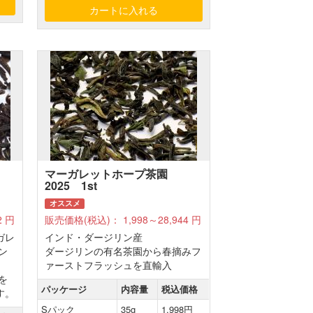
マーガレットホープ茶園
2025 1st
オススメ
2
円
販売価格(税込)：
1,998～28,944
円
ガレ
インド・ダージリン産
ン
ダージリンの有名茶園から春摘みフ
ァーストフラッシュを直輸入
を
パッケージ
内容量
税込価格
す。
Sパック
35g
1,998円