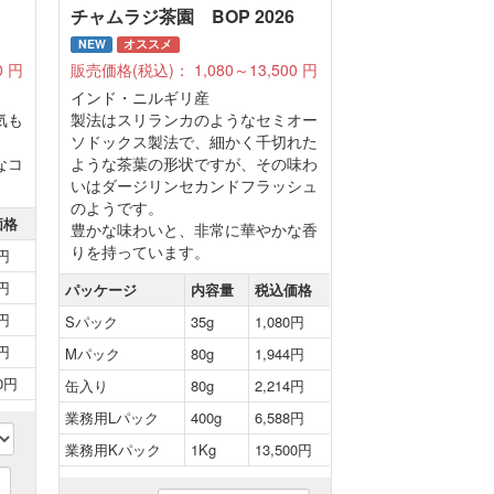
チャムラジ茶園 BOP 2026
NEW
オススメ
0
円
販売価格(税込)：
1,080～13,500
円
インド・ニルギリ産
気も
製法はスリランカのようなセミオー
ソドックス製法で、細かく千切れた
なコ
ような茶葉の形状ですが、その味わ
いはダージリンセカンドフラッシュ
のようです。
価格
豊かな味わいと、非常に華やかな香
りを持っています。
8円
8円
パッケージ
内容量
税込価格
8円
Sパック
35g
1,080円
8円
Mパック
80g
1,944円
60円
缶入り
80g
2,214円
業務用Lパック
400g
6,588円
業務用Kパック
1Kg
13,500円