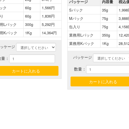
パッケージ
内容量
税込
ック
60g
1,566円
Sパック
35g
1,99
り
60g
1,836円
Mパック
75g
3,88
用Lパック
300g
5,292円
缶入り
75g
4,15
用Kパック
1Kg
14,364円
業務用Lパック
350g
12,4
業務用Kパック
1Kg
28,5
パッケージ
パッケージ
数量：
数量：