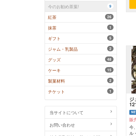
今のお勧め茶葉!
9
紅茶
26
抹茶
1
ギフト
5
ジャム・乳製品
2
グッズ
48
ケーキ
15
製菓材料
2
チケット
1
ジ
121
当サイトについて
N
販
お問い合わせ
今
ル