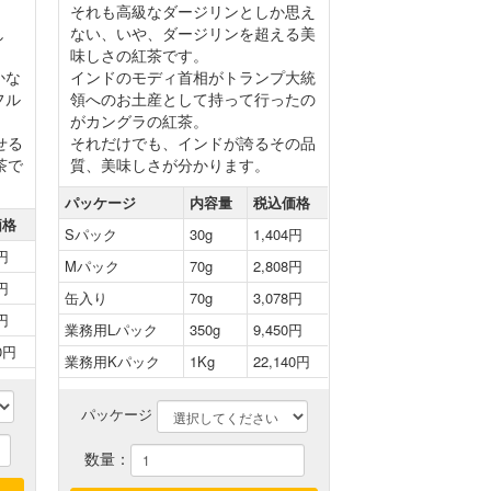
それも高級なダージリンとしか思え
し
ない、いや、ダージリンを超える美
味しさの紅茶です。
かな
インドのモディ首相がトランプ大統
フル
領へのお土産として持って行ったの
がカングラの紅茶。
せる
それだけでも、インドが誇るその品
茶で
質、美味しさが分かります。
パッケージ
内容量
税込価格
価格
Sパック
30g
1,404円
8円
Mパック
70g
2,808円
2円
缶入り
70g
3,078円
2円
業務用Lパック
350g
9,450円
80円
業務用Kパック
1Kg
22,140円
パッケージ
数量：