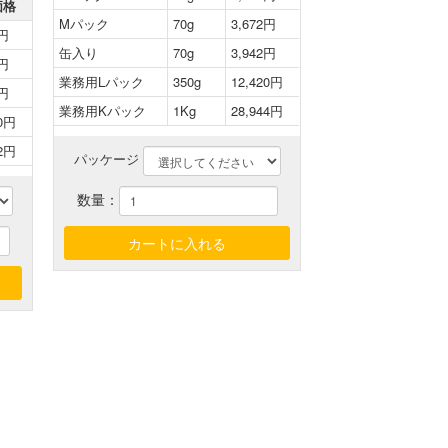
価格
Mパック
70g
3,672円
8円
缶入り
70g
3,942円
8円
業務用Lパック
350g
12,420円
8円
業務用Kパック
1Kg
28,944円
20円
12円
パッケージ
数量：