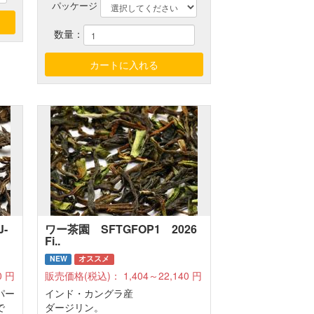
パッケージ
数量：
-
ワー茶園 SFTGFOP1 2026
Fi..
NEW
オススメ
0
円
販売価格(税込)：
1,404～22,140
円
パー
インド・カングラ産
で
ダージリン。