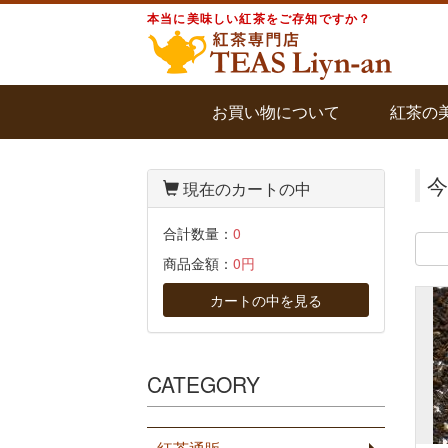
本当に美味しい紅茶をご存知ですか？
お買い物について
紅茶の
今
現在のカートの中
合計数量：
0
商品金額：
0円
カートの中を見る
CATEGORY