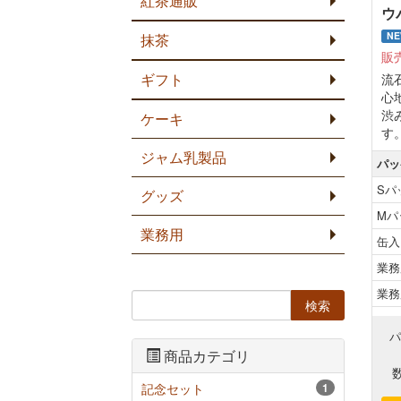
紅茶通販
ウ
N
抹茶
販
ギフト
流
心
渋
ケーキ
す
ジャム乳製品
パッ
Sパ
グッズ
Mパ
業務用
缶入
業務
業務
商品カテゴリ
記念セット
1