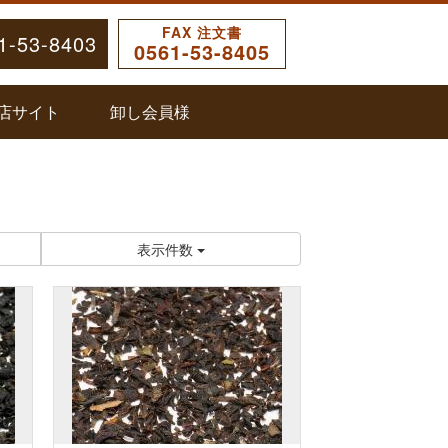
FAX 注文書
1-53-8403
0561-53-8405
店サイト
卸し会員様
表示件数