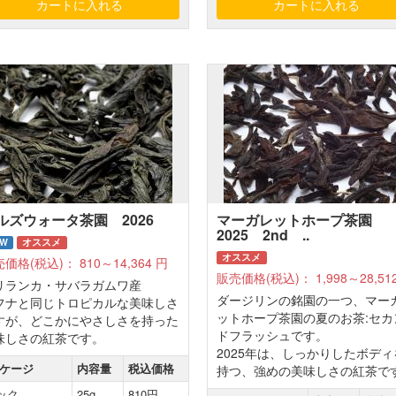
ルズウォータ茶園 2026
マーガレットホープ茶園
2025 2nd ..
EW
オススメ
オススメ
売価格(税込)：
810～14,364
円
販売価格(税込)：
1,998～28,51
リランカ・サバラガムワ産
ダージリンの銘園の一つ、マー
フナと同じトロピカルな美味しさ
ットホープ茶園の夏のお茶:セカ
すが、どこかにやさしさを持った
ドフラッシュです。
味しさの紅茶です。
2025年は、しっかりしたボディ
ケージ
内容量
税込価格
持つ、強めの美味しさの紅茶で
ック
25g
810円