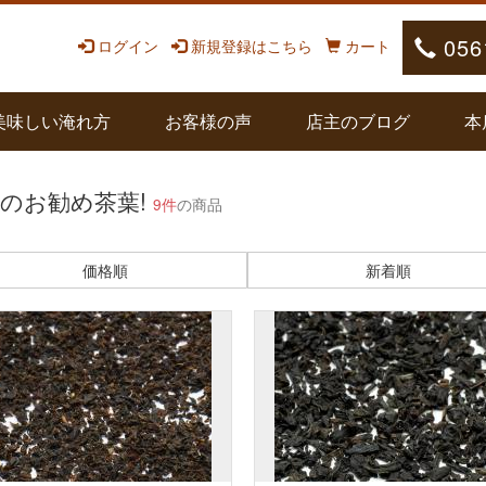
056
ログイン
新規登録はこちら
カート
美味しい淹れ方
お客様の声
店主のブログ
本
のお勧め茶葉!
9件
の商品
価格順
新着順