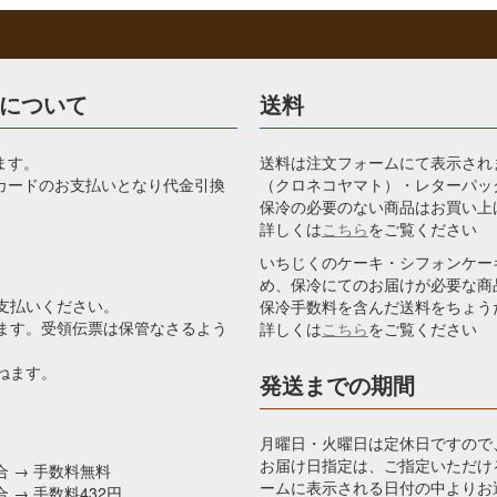
について
送料
ます。
送料は注文フォームにて表示され
カードのお支払いとなり代金引換
（クロネコヤマト）・レターパッ
保冷の必要のない商品はお買い上
詳しくは
こちら
をご覧ください
いちじくのケーキ・シフォンケー
め、保冷にてのお届けが必要な商
お支払いください。
保冷手数料を含んだ送料をちょう
します。受領伝票は保管なさるよう
詳しくは
こちら
をご覧ください
ねます。
発送までの期間
月曜日・火曜日は定休日ですので
お届け日指定は、ご指定いただけ
合 → 手数料無料
ームに表示される日付の中よりお
 → 手数料432円