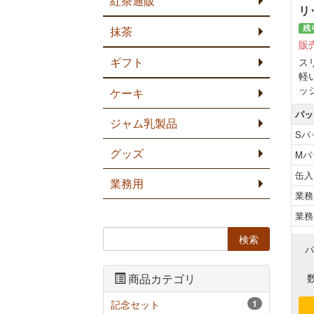
紅茶通販
リ
残
抹茶
販
ギフト
ス
軽
ッ
ケーキ
パッ
ジャム乳製品
Sパ
グッズ
Mパ
缶入
業務用
業務
業務
商品カテゴリ
記念セット
1