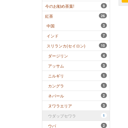
今のお勧め茶葉!
9
紅茶
26
中国
3
インド
7
スリランカ(セイロン)
10
ダージリン
4
アッサム
3
ニルギリ
1
カングラ
1
ネパール
2
ヌワラエリア
3
ウダップセワラ
1
ウバ
2