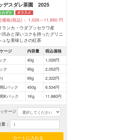
ッデスダレ茶園 2025
りわずか
オススメ
売価格(税込)：
1,026～11,880
円
リランカ・ウダプッセラワ産
い渋みと深いコクを持ったグリニ
シュな美味しさの紅茶
ケージ
内容量
税込価格
ック
40g
1,026円
ック
95g
2,052円
り
95g
2,322円
用Lパック
450g
6,534円
用Kパック
1Kg
11,880円
パッケージ
数量：