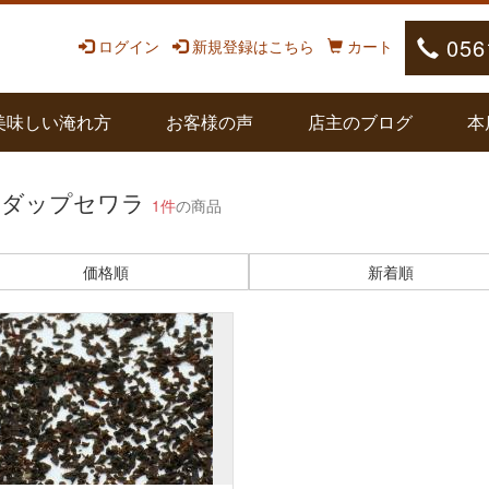
056
ログイン
新規登録はこちら
カート
美味しい淹れ方
お客様の声
店主のブログ
本
ウダップセワラ
1件
の商品
価格順
新着順