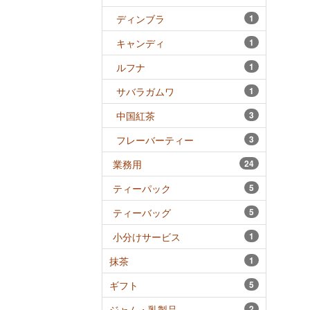
ディンブラ
1
キャンディ
1
ルフナ
1
サバラガムワ
1
中国紅茶
3
フレーバーティー
3
業務用
24
ティーパック
5
ティーバッグ
5
小分けサービス
1
抹茶
1
ギフト
5
ジャム・乳製品
2