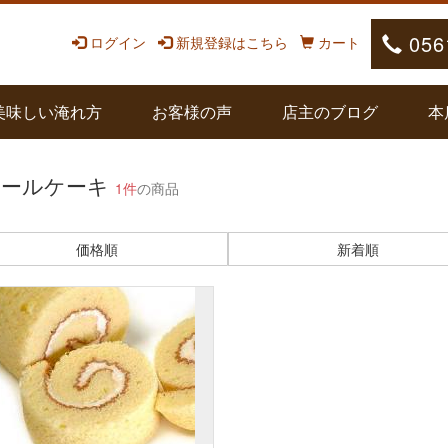
056
ログイン
新規登録はこちら
カート
美味しい淹れ方
お客様の声
店主のブログ
本
ロールケーキ
1件
の商品
価格順
新着順